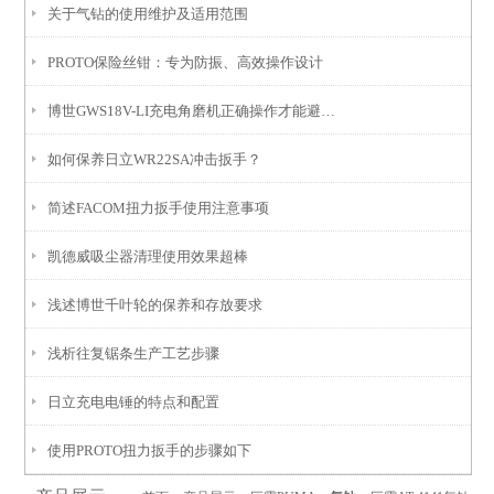
关于气钻的使用维护及适用范围
PROTO保险丝钳：专为防振、高效操作设计
博世GWS18V-LI充电角磨机正确操作才能避免出现事故
如何保养日立WR22SA冲击扳手？
简述FACOM扭力扳手使用注意事项
凯德威吸尘器清理使用效果超棒
浅述博世千叶轮的保养和存放要求
浅析往复锯条生产工艺步骤
日立充电电锤的特点和配置
使用PROTO扭力扳手的步骤如下