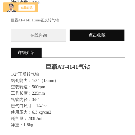
访问次数：
2458
简要描述：
巨霸AT-4141 13mm正反转气钻
点击收藏
在线咨询
详细介绍
巨霸
AT-4141
气钻
1/2
″正反转气钻
钻孔能力：
1/2"
（
13mm
）
空载转速：
500rpm
工具长度：
225mm
气管内径：
3/8"
进气口尺寸：
1/4"pt
使用压力：
6.3 kg/cm2
耗气量：
283L/min
净重：
1.8kg