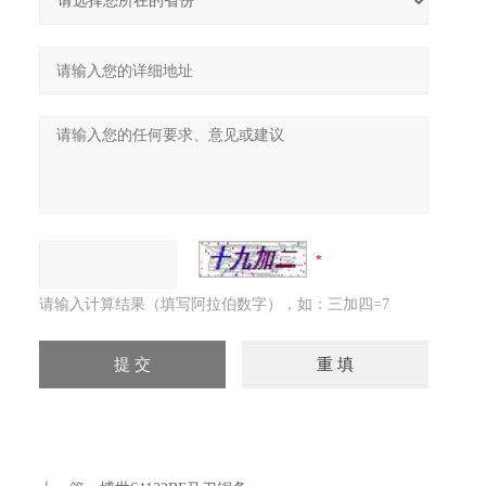
请输入计算结果（填写阿拉伯数字），如：三加四=7