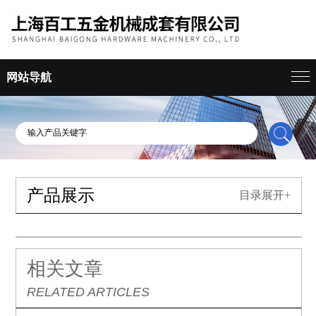
网站导航
产品展示
目录展开+
相关文章
RELATED ARTICLES