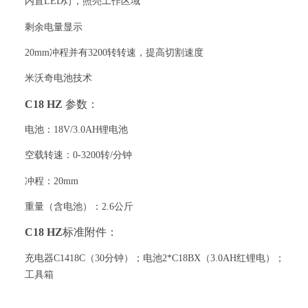
内置
LED
灯，照亮工作区域
剩余电量显示
20mm
冲程并有
3200
转转速，提高切割速度
米沃奇电池技术
C18 HZ
参数：
电池：
18V/3.0AH
锂电池
空载转速：
0-3200
转
/
分钟
冲程：
20mm
重量（含电池）：
2.6
公斤
C18 HZ
标准附件：
充电器
C1418C
（
30
分钟）；电池
2*C18BX
（
3.0AH
红锂电）；
工具箱