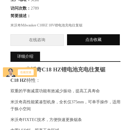
访问次数：
2789
简要描述：
米沃奇Milwaukee C18HZ 18V锂电池充电往复锯
点击收藏
在线咨询
详细介绍
米沃奇
C18 HZ
锂电池充电往复锯
C18 HZ
特性：
双重的平衡减震功能有效减少振动，提高工具寿命
米沃奇高性能紧凑型机身，全长仅
375mm
，可单手操作，适用
于狭小空间
米沃奇
FIXTEC
技术，方便快速更换锯条