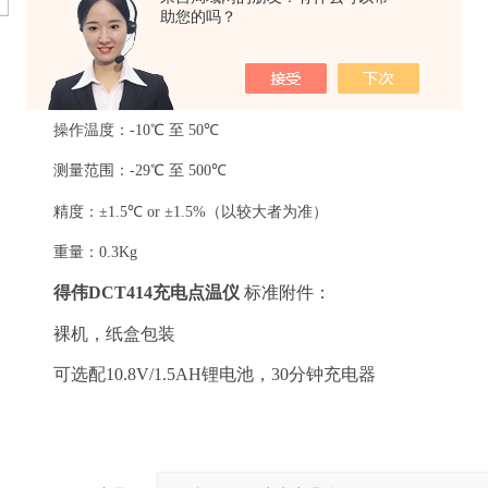
屏幕种类：
LCD
助您的吗？
显示尺寸：
30
×
25mm
可调发射率：
0.1
×
1.0
操作温度：
-10
℃ 至
50
℃
测量范围：
-29
℃ 至
500
℃
精度：±
1.5
℃
or
±
1.5%
（以较大者为准）
重量：
0.3Kg
得伟
DCT414
充电点温仪
标准附件：
裸机，纸盒包装
可选配
10.8V/1.5AH
锂电池，
30
分钟充电器