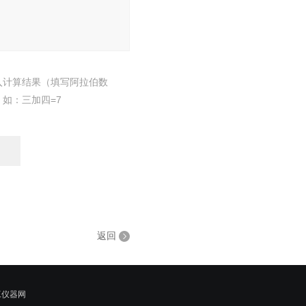
入计算结果（填写阿拉伯数
，如：三加四=7
返回
工仪器网