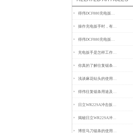
得伟DCF880充电扳手适用于多种工作环境
操作充电扳手时，有这些细节处要留意
得伟DCF880充电扳电机结构的三种分类
充电扳手是怎样工作的呢？
你真的了解往复锯条吗，材料是什么，它应用在哪里呢
浅谈麻花钻头的使用要点
得伟往复锯条用途及如何延长使用寿命
日立WR22SA冲击扳手的维护和保养技巧
揭秘日立WR22SA冲击扳手的设计原理
博世马刀锯条的使用及维护需要注意哪些问题？