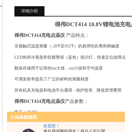
详细介绍
得伟
DCT414 10.8V
锂电池充电
得伟
DCT414
充电点温仪
产品特点：
非接触式温度测量（
-20
℉至
932
℉）的易用性距离和精确度
LED
热和冷视觉和音频警报（蓝色）指示灯，快速定位故障点
数据存储用于记录的zui大值，zui小值和平均温度
可调发射率提高了广泛的材料的测量精度
所有机具充电器和电池平台通用
-
保护投资，降低管理费用
得伟
DCT414
充电点温仪
产品参数：
电压：
10.8V
屏幕尺寸：
36mm
欢迎您！
来自局域网的朋友！有什么可以帮