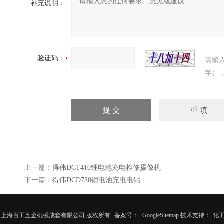
补充说明：
验证码：
请输
字）
上一篇：
得伟DCT410锂电池充电检修摄像机
下一篇：
得伟DCD730锂电池充电电钻
026 上海百工五金机械成套有限公司 版权所有
备案号：
GoogleSitemap
技术支持：
化