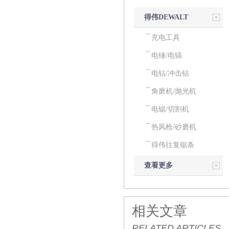
得伟DEWALT
电动工具
充电工具
电锤/电镐
电钻/冲击钻
角磨机/抛光机
电锯/切割机
热风枪/砂磨机
得伟往复锯条
查看更多
相关文章
RELATED ARTICLES