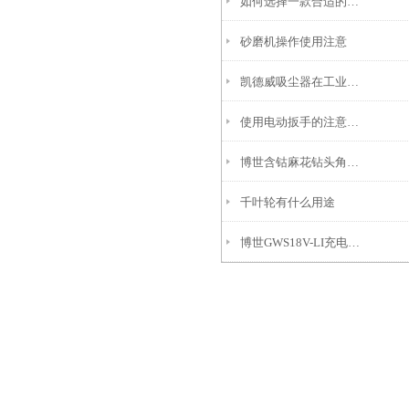
如何选择一款合适的电钻
砂磨机操作使用注意
凯德威吸尘器在工业领域中的重要性
使用电动扳手的注意事项
博世含钴麻花钻头角度分析说明
千叶轮有什么用途
博世GWS18V-LI充电角磨机的特点及附件