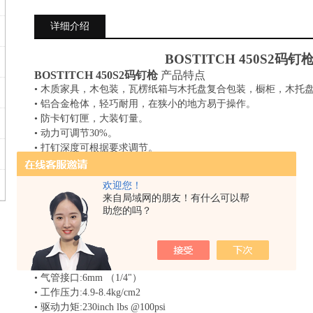
详细介绍
BOSTITCH
450S2
码钉
BOSTITCH
450S2
码钉枪
产品特点
•
木质家具，木包装，瓦楞纸箱与木托盘复合包装，橱柜，木托
•
铝合金枪体，轻巧耐用，在狭小的地方易于操作。
•
防卡钉钉匣，大装钉量。
•
动力可调节
30%
。
•
打钉深度可根据要求调节。
•
后部排气口，防止出气对着操作人员。
•
模制橡胶把柄寿命持久。
欢迎您！
BOSTITCH
450S2
码钉枪
产品特点
来自局域网的朋友！有什么可以帮
•
装钉量
:160 max
助您的吗？
•
工具重量
:2.08Kg
•
长
x
宽
x
高
: 355mmx225mmx73mm
•
打钉范围
:13mm（min）-50mm（max）
•
外肩宽
:25.4mm（1"）
•
气管接口
:6mm （1/4"）
•
工作压力
:4.9-8.4kg/cm2
•
驱动力矩
:230inch lbs @100psi