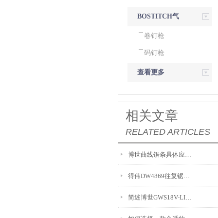
BOSTITCH气
动钉枪
卷钉枪
码钉枪
查看更多
相关文章
RELATED ARTICLES
博世曲线锯条具体应用场景包括哪些？
得伟DW4869往复锯条：精密齿形与高效切割的融合
简述博世GWS18V-LI充电角磨机使用注意事项