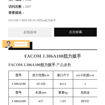
访问次数：
2607
简要描述：
FACOM J.306A100 20-100Nm扭力扳手
点击收藏
在线咨询
详细介绍
FACOM
J.306A100
扭力扳手
FACOM
J.306A100
扭力扳手
产品参数
型号
扭力范围
n.m
接口尺寸
zui小刻度
n.m
J.306A100
20-100
9x12
1
S.
型号
长度
mm
重量
kg
包装盒
J.306A100
437
1.05
BP.D2