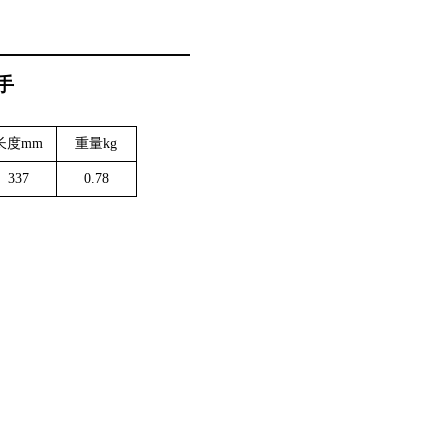
手
长度
mm
重量
kg
337
0.78