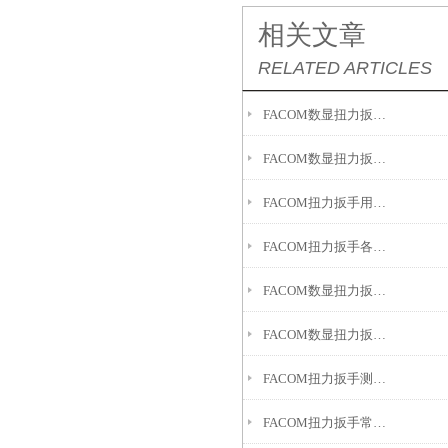
相关文章
RELATED ARTICLES
FACOM数显扭力扳手具有优异的性能和准确性
FACOM数显扭力扳手助力哪些工作?
FACOM扭力扳手用于精确控制螺栓或螺母的拧紧力矩
FACOM扭力扳手各个组成部件的作用
FACOM数显扭力扳手应用场景
FACOM数显扭力扳手的使用意义
FACOM扭力扳手测量数值偏大的原因是什么？
FACOM扭力扳手常见故障的详细分析