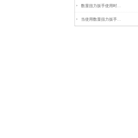
数显扭力扳手使用时经常会出现故障，可以用以下几个方法查找
当使用数显扭力扳手超出量程范围后会发生哪些故障