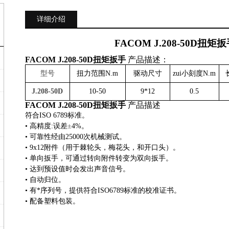
详细介绍
FACOM J.208-50D
扭矩扳
FACOM J.208-50D
扭矩扳手
产品描述：
型号
扭力范围
N.m
驱动尺寸
zui小刻度
N.m
J.208-50D
10-50
9*12
0.5
FACOM J.208-50D
扭矩扳手
产品描述
符合
ISO 6789
标准。
• 高精度
:
误差
±
4%
。
• 可靠性经由
25000
次机械测试。
•
9x12
附件
（
用于棘轮头，梅花头，和开口头
）
。
• 单向扳手，可通过转向附件转变为双向扳手。
• 达到预设值时会发出声音信号。
• 自动归位。
• 有*序列号，提供符合
ISO6789
标准的校准证书。
• 配备塑料包装。