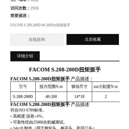
访问次数：
2926
简要描述：
FACOM S.208-200D 40-200Nm扭矩扳手
点击收藏
在线咨询
详细介绍
FACOM S.208-200D
扭矩扳手
FACOM S.208-200D
扭矩扳手
产品描述：
型号
扭力范围
N.m
驱动尺寸
zui小刻度
N.m
长
S.208-200D
40-200
14*18
2
FACOM S.208-200D
扭矩扳手
产品描述
符合
ISO 6789
标准。
• 高精度
:
误差
±
4%
。
• 可靠性经由
25000
次机械测试。
•
14x18
附件
（
用于棘轮头，梅花头，和开口头
）
。