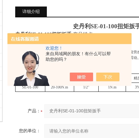
详细介绍
史丹利
SE-01-100
扭矩扳
史丹利
SE-01-100
扭矩扳手
产品特点
1.
双刻度尺，可精确设定扭矩值。
2.
锁定环靠近虎口处，可避免误操作改变设定扭矩值。
欢迎您！
3.
手柄人体工程学优化设计，握持舒适，大大降低高强度操作时产生的疲劳
来自局域网的朋友！有什么可以帮
4.
达到设定扭矩值时，发出清晰的报讯声，并且在手柄上可感觉到轻微震动
助您的吗？
5.
配有存储包装，维护保养方便。
史丹利
SE-01-100
扭矩扳手
产品参数
型号
扭力范围
驱动头
zui小刻度
精
SE-01-100
20-100N.m
1/2"
1N.m
3
产品：
您的单位：