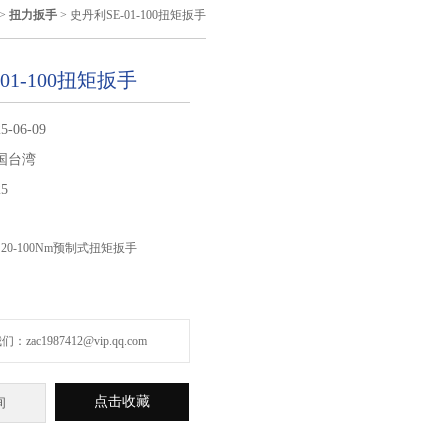
>
扭力扳手
> 史丹利SE-01-100扭矩扳手
01-100扭矩扳手
5-06-09
国台湾
25
0 20-100Nm预制式扭矩扳手
zac1987412@vip.qq.com
点击收藏
询