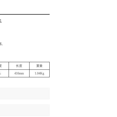
手
感。
。
度
长度
重量
%
416mm
1.04Kg