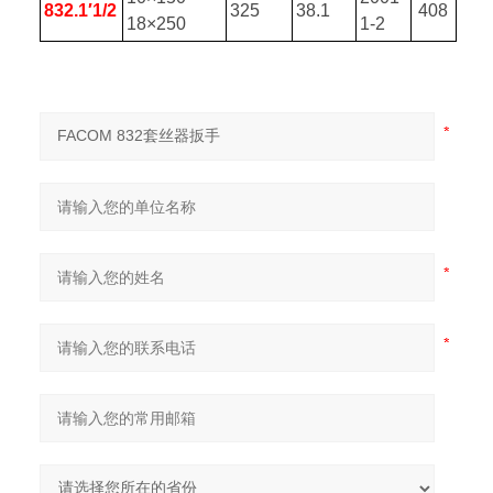
832.1
′1/2
325
38.1
408
18×250
1-2