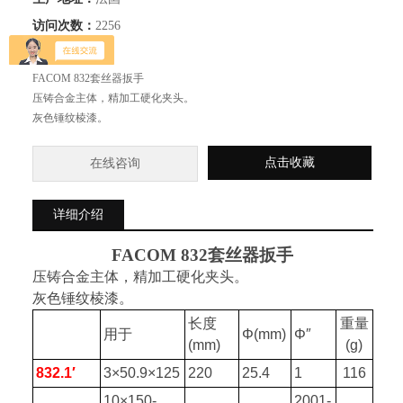
访问次数：
2256
简要描述：
FACOM 832套丝器扳手
压铸合金主体，精加工硬化夹头。
灰色锤纹棱漆。
点击收藏
在线咨询
详细介绍
FACOM 832
套丝器扳手
压铸合金主体，精加工硬化夹头。
灰色锤纹棱漆。
长度
重量
用于
Φ(mm)
Φ″
(mm)
(g)
832.1
′
3
×50.9×125
220
25.4
1
116
10
×150-
2001-