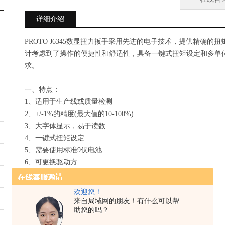
详细介绍
PROTO J6345数显扭力扳手采用先进的电子技术，提供精确
计考虑到了操作的便捷性和舒适性，具备一键式扭矩设定和多单
求。
一、特点：
1、适用于生产线或质量检测
2、+/-1%的精度(最大值的10-100%)
3、大字体显示，易于读数
4、一键式扭矩设定
5、需要使用标准9伏电池
6、可更换驱动方
7、人体工程学设计，操作舒适
8、峰值保持纪录功能和轨迹模式
欢迎您！
9、耐久设计，内部没有活动部件
来自局域网的朋友！有什么可以帮
助您的吗？
10、可旋转读数盘，方便从不同角度读数
11、可以握住手柄的任何位置还能保持高精度