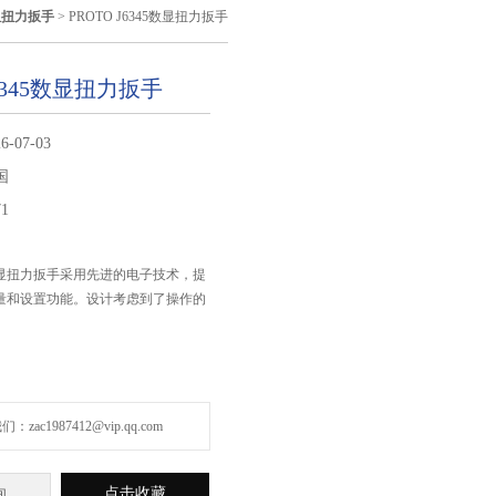
显扭力扳手
> PROTO J6345数显扭力扳手
J6345数显扭力扳手
6-07-03
国
71
45数显扭力扳手采用先进的电子技术，提
量和设置功能。设计考虑到了操作的
。
zac1987412@vip.qq.com
点击收藏
询