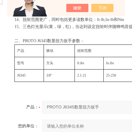
12、三个可自动互转的单位(ft-lb,in-lb,Nm)
13、耐用的镀铬把柄和6号尼龙材质的可旋转表盘和表盖
14、扭矩范围更广，同时包括更多读数单位：ft-lb,In-lb和Nm
15、三色灯光显示(黄，绿，红)，当达到设定扭矩时伴随蜂鸣音
二、PROTO J6345数显扭力扳手参数：
产品
驱动
扭矩范围
型号
方头
ft.ibs
In.ibs
J6345
3/8″
2.1-21
25-250
产品：
您的单位：