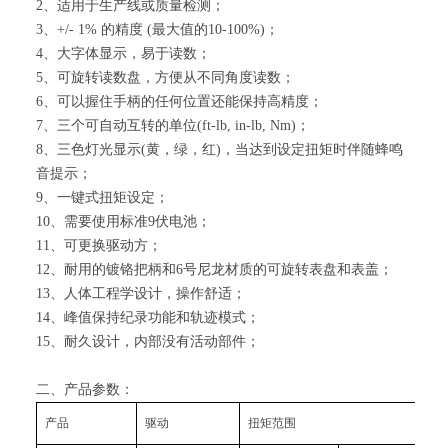
2、适用于生产线或质量检测；
3、+/- 1% 的精度 (最大值的10-100%)；
4、大字体显示，易于读数；
5、可旋转读数盘，方便从不同角度读数；
6、可以握住手柄的任何位置还能保持高精度；
7、三个可自动互转的单位(ft-lb, in-lb, Nm)；
8、三色灯光显示(黄，绿，红)，当达到设定扭矩时伴随蜂鸣
音提示；
9、一键式扭矩设定；
10、需要使用标准9伏电池；
11、可更换驱动方；
12、耐用的镀铬把柄和6号尼龙材质的可旋转表盘和表盖；
13、人体工程学设计，操作舒适；
14、峰值保持纪录功能和轨迹模式；
15、耐久设计，内部没有活动部件；
二、产品参数：
产品
驱动
扭矩范围