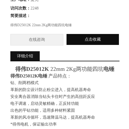
访问次数：
2248
简要描述：
得伟D25012K 22mm 2Kg两功能四坑电锤
点击收藏
在线咨询
详细介绍
得伟
D25012K
22mm 2Kg两功能四坑
电锤
得伟
D25012
K
电锤
产品特点：
钻、削两档模式
革新的防尘设计防止粉尘进入，提高机器寿命
安全离合器消除当钻头卡住时产生的高扭距反应
电子调速，启动灵敏精确，正反转功能
出色的平钻功能，适用多种材料紧固
革新的风冷循环，迅速降温马达，提高机器寿命
*得伟电机，保证输出功率