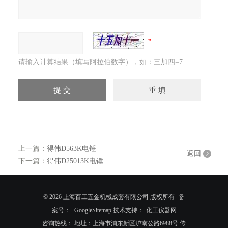
请输入计算结果（填写阿拉伯数字），如：三加四=7
上一篇：
得伟D563K电锤
返回
下一篇：
得伟D25013K电锤
© 2026 上海百工五金机械成套有限公司 版权所有
备
案号：
GoogleSitemap
技术支持：
化工仪器网
咨询热线： 地址：上海市浦东新区沪南公路6988号 传