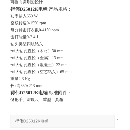
可换向碳刷架设计
得伟
D25012
K
电锤
产品规格：
功率输入
650 W
空载转速
0-1550 rpm
每分钟击打次数
0-4150 bpm
击打能量
0-2.4 J
钻头类型四坑钻头
zui大钻孔直径（木材）
30 mm
zui大钻孔直径（金属）
13 mm
zui大钻孔直径（混凝土）
22 mm
zui大钻孔直径（空芯钻头）
65 mm
重量
2.3 Kg
长
x
高
330x213 mm
得伟
D25012K
电锤
标准附件：
侧把手、深度尺、重型工具箱