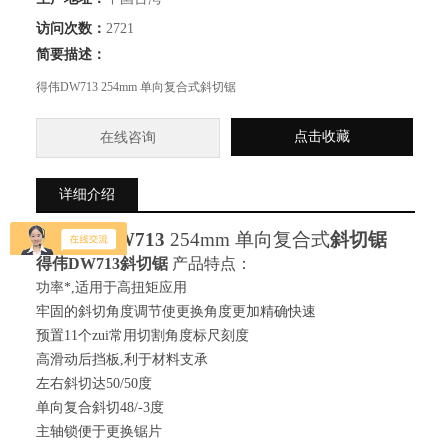
访问次数：
2721
简要描述：
得伟DW713 254mm 单向复合式斜切锯
点击收藏
在线咨询
详细介绍
得伟
DW713
25
4
mm 单向复合式
斜切锯
得伟
DW713斜切锯
产品特点：
功率*,适用于高扭矩应用
牢固的斜切角度调节使更换角度更加精确快速
预置11个zui常用切割角度标尺刻度
高滑动后挡板,利于材料支承
左右斜切达50/50度
单向复合斜切48/-3度
主轴锁便于更换锯片