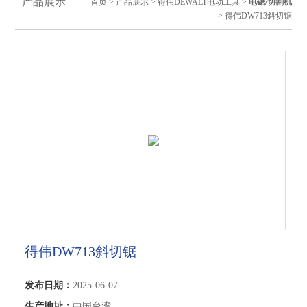
产品展示
首页
>
产品展示
>
得伟DEWALT电动工具
>
电锯/切割机
> 得伟DW713斜切锯
得伟DW713斜切锯
发布日期：
2025-06-07
生产地址：
中国台湾