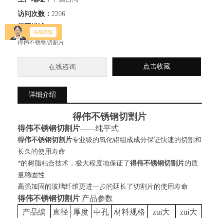
访问次数：
2206
简要描述：
得伟不锈钢切割片
点击收藏
在线咨询
详细介绍
得伟不锈钢切割片
得伟
不锈钢切割片
——纯平式
得伟不锈钢切割片
专业级的氧化铝组成成分保证快速的切割和
长久的使用寿命
*的树脂粘合技术，极大程度地保证了
得伟不锈钢
切割片
的质
量稳固性
高强加固的玻璃纤维更进一步的延长了切割片的使用寿命
得伟
不锈钢切割片
产品参数
产品编
直径
厚度
中孔
材料规格
zui大
zui大