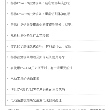
得伟DW4869往复锯条：精密齿形与高效切割的融合
得伟DW4869往复锯条：重塑切割体验的硬核利器
得伟往复锯条使用寿命想要得到延长，就要注意以下问题
浅析往复锯条生产工艺步骤
你真的了解往复锯条吗，材料是什么，它应用在哪里呢
得伟往复锯条用途及如何延长使用寿命
在使用FACOM扭力扳手时，有一些重要的注意事项需要遵守
电动工具的选购事项
博世GWS18V-LI充电角磨机的主要优势
电动角磨机如果发生漏电该如何处理