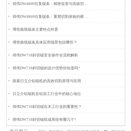
得伟DW4869往复锯条：精密齿形与高效切割的融合
得伟DW4869往复锯条：重塑切割体验的硬核利器
博世曲线锯条主要特点科普
博世曲线锯条具体应用场景包括哪些？
得伟DW718斜切锯安全操作全流程解析
得伟DW718斜切锯的设计优势你知道吗?
探索日立介铝锯机的高效切割原理与应用
日立介铝锯机在铝加工行业中的核心地位
得伟DW718斜切锯在木工行业的重要性？
得伟DW718斜切锯组成系统有哪几个?