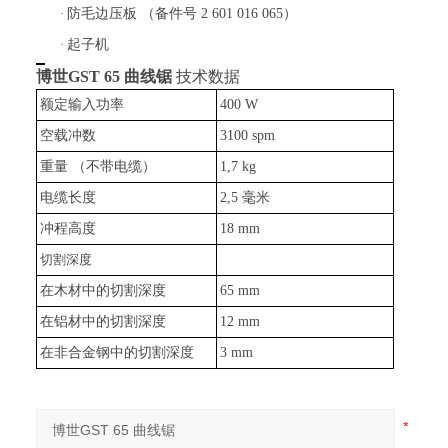
·
防毛边压板 （备件号 2 601 016 065）
·
起子机
博世
GST 65 曲线锯
技术数据
额定输入功率
400 W
空载冲数
3100 spm
重量 （不带电缆）
1,7 kg
电缆长度
2,5 毫米
冲程高度
18 mm
切割深度
在木材中的切割深度
65 mm
在铝材中的切割深度
12 mm
在非合金钢中的切割深度
3 mm