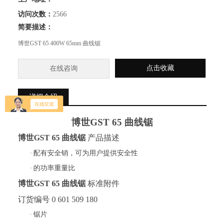
访问次数：
2566
简要描述：
博世GST 65 400W 65mm 曲线锯
点击收藏
在线咨询
详细介绍
博世
GST 65 曲线锯
博世
GST 65 曲线锯
产品描述
·
配有安全销，可为用户提供安全性
·
的功率重量比
博世
GST 65 曲线锯
标准附件
订货编号 0 601 509 180
·
锯片