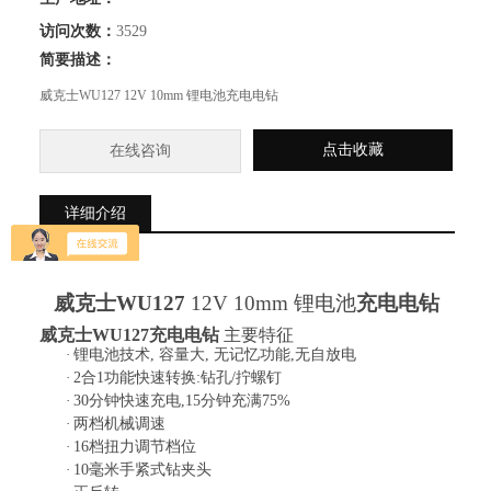
访问次数：
3529
简要描述：
威克士WU127 12V 10mm 锂电池充电电钻
点击收藏
在线咨询
详细介绍
威克士
WU127
12V 10mm 锂电池
充电电钻
威克士
WU127充电电钻
主要特征
·
锂电池技术, 容量大, 无记忆功能,无自放电
·
2合1功能快速转换:钻孔/拧螺钉
·
30分钟快速充电,15分钟充满75%
·
两档机械调速
·
16档扭力调节档位
·
10毫米手紧式钻夹头