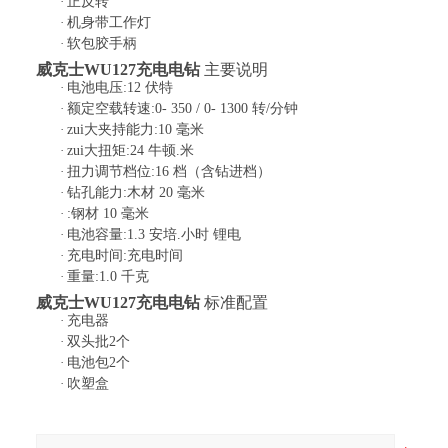
·
正反转
·
机身带工作灯
·
软包胶手柄
威克士
WU127充电电钻
主要说明
·
电池电压:12 伏特
·
额定空载转速:0- 350 / 0- 1300 转/分钟
·
zui大夹持能力:10 毫米
·
zui大扭矩:24 牛顿.米
·
扭力调节档位:16 档（含钻进档）
·
钻孔能力:木材 20 毫米
·
:钢材 10 毫米
·
电池容量:1.3 安培.小时 锂电
·
充电时间:充电时间
·
重量:1.0 千克
威克士
WU127充电电钻
标准配置
·
充电器
·
双头批2个
·
电池包2个
·
吹塑盒