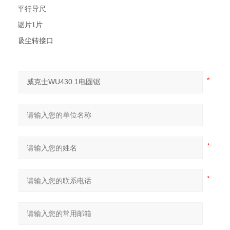
·
平行导尺
·
锯片1片
·
吸尘转接口