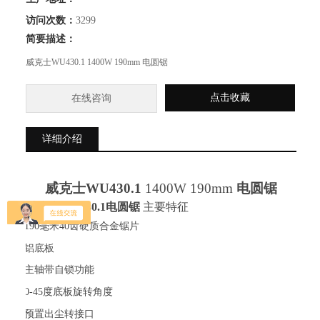
访问次数：
3299
简要描述：
威克士WU430.1 1400W 190mm 电圆锯
点击收藏
在线咨询
详细介绍
威克士
WU430.
1
1400W 190mm
电圆锯
威克士
WU430.
1
电圆锯
主要特征
·
190毫米40齿硬质合金锯片
·
铝底板
·
主轴带自锁功能
·
0-45度底板旋转角度
·
预置出尘转接口