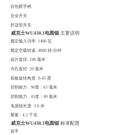
·
软包胶手柄
·
安全开关
·
舒适型开关
威克士
WU430.
1
电圆锯
主要说明
·
额定输入功率:
1400 瓦
·
额定空载转速:
4800 转/分钟
·
锯片直径:
190 毫米
·
内孔直径:
20 毫米
·
底板旋转角度:
0-45 度
·
切割能力 :
90度：65 毫米
·
切割能力 :
45度：49 毫米
·
电源线长度:
3.0 米
·
重量 :
4.2 千克
威克士
WU430.
1
电圆锯
标准配置
·
扳手