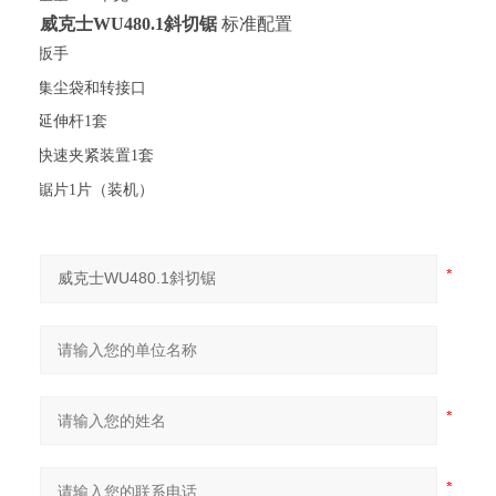
威克士
WU480.1斜
切
锯
标准配置
·
扳手
·
集尘袋和转接口
·
延伸杆1套
·
快速夹紧装置1套
·
锯片1片（装机）