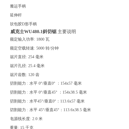
·
搬运手柄
·
延伸杆
·
软包胶D形手柄
威克士
WU480.1斜
切
锯
主要说明
·
额定输入功率:
1800 瓦
·
额定空载转速:
5000 转/分钟
·
锯片直径:
254 毫米
·
锯片孔径:
25.4 毫米
·
锯片齿数:
120 齿
·
切割能力 :
水平 0°/垂直0° ：154x57 毫米
·
切割能力 :
水平 0°/垂直45° ：154x38.5 毫米
·
切割能力 :
水平45°/垂直0°：113.6x57 毫米
·
切割能力 :
水平 45°/垂直45°：113.6x38.5 毫米
·
电源线长度:
2.0 米
·
重量:
15 千克