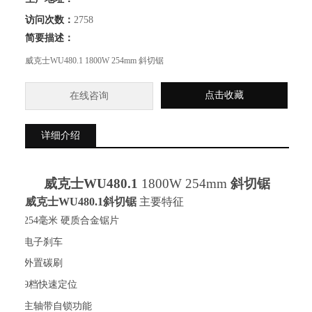
访问次数：
2758
简要描述：
威克士WU480.1 1800W 254mm 斜切锯
点击收藏
在线咨询
详细介绍
威克士
WU480.1
1800W 254mm
斜
切
锯
威克士
WU480.1斜
切
锯
主要特征
·
254毫米 硬质合金锯片
·
电子刹车
·
外置碳刷
·
9档快速定位
·
主轴带自锁功能