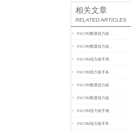
相关文章
RELATED ARTICLES
FACOM数显扭力扳手具有优异的性能和准确性
FACOM数显扭力扳手助力哪些工作?
FACOM扭力扳手用于精确控制螺栓或螺母的拧紧力矩
FACOM扭力扳手各个组成部件的作用
FACOM数显扭力扳手应用场景
FACOM数显扭力扳手的使用意义
FACOM扭力扳手测量数值偏大的原因是什么？
FACOM扭力扳手常见故障的详细分析