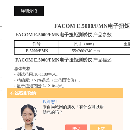
详细介绍
FACOM
E.5000
/FMN
电子扭矩
FACOM
E.5000
/FMN
电子扭矩测试仪
产品参数
件号
尺寸
（mm）
重
E.5000
/FMN
155x260x240 mm
FACOM
E.5000
/FMN
电子扭矩测试仪
产品描述
总体规格
• 测试范围:10-1100牛米。
• 精确度: +/-1%误差（全范围读值）。
• 显示扭矩范围:2-1210牛米。
• 10种语言: IT,FR,GB,D,NL,E,PL,PO,DK,SW。
• 单位:N.m,daN.m,CN.m,Kgf.m,lbf.in,lbf.ft。
欢迎您！
• 4种操作方式可用于所有检测需要。
来自局域网的朋友！有什么可以帮
• 避免主要测量误差（零位和滞后）。
助您的吗？
• 内置电池平均寿命3年。
• 存放温度:-20-70℃。
• 运行温度:10-40℃。