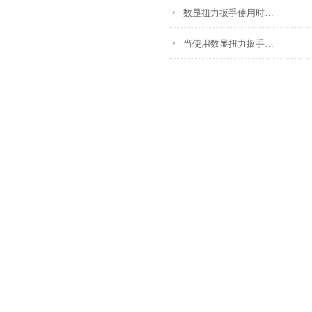
数显扭力扳手使用时经常会出现故障，可以用以下几个方法查找
当使用数显扭力扳手超出量程范围后会发生哪些故障