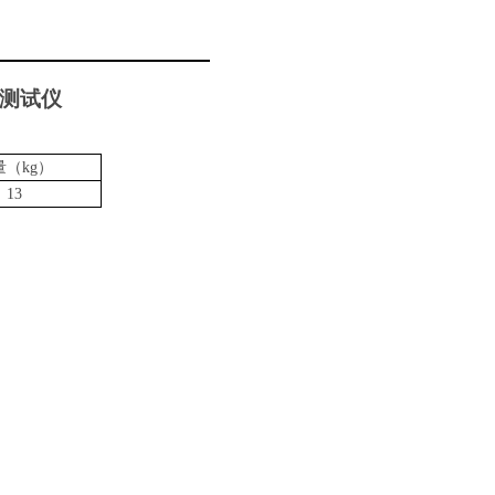
测试仪
量（
kg）
13