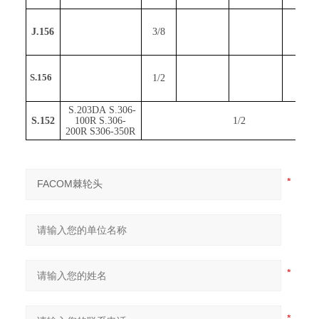
J.156
3/8
1/2
S.156
S.203DA S.306-
S.152
100R S.306-
1/2
200R S306-350R