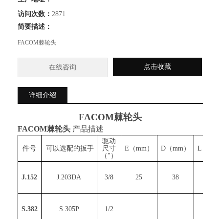
访问次数：
2871
简要描述：
FACOM棘轮头
点击收藏
在线咨询
详细介绍
FACOM棘轮头
FACOM棘轮头
产品描述
驱动
件号
可以选配的扳手
尺寸
E（mm）
D（mm）
L（m
（"）
J.152
J.203DA
3/8
25
38
55
S.382
S.305P
1/2