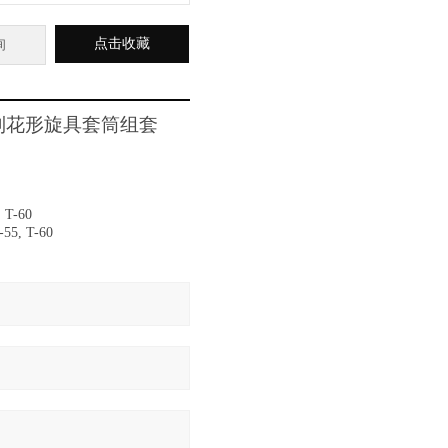
点击收藏
询
M系列花形旋具套筒组套
 T-60
5, T-60