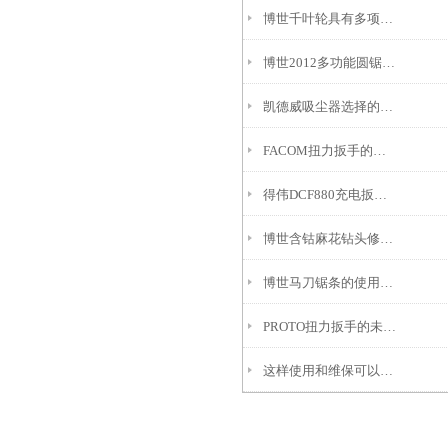
博世千叶轮具有多项突出的产品亮点
博世2012多功能圆锯片升级上市
凯德威吸尘器选择的选择可以从这些方面考虑
FACOM扭力扳手的主要特性
得伟DCF880充电扳电机结构的三种分类
博世含钴麻花钻头修磨横刃的方法
博世马刀锯条的使用心得
PROTO扭力扳手的未来的发展思路
这样使用和维保可以延长博世GWS18V-LI充电角磨机的使用寿命