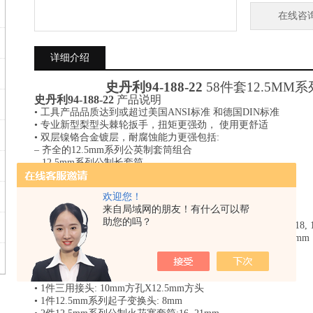
在线咨
详细介绍
史丹利
94-188-22
58件套12.5MM
史丹利
94-188-22
产品说明
• 工具产品品质达到或超过美国ANSI标准 和德国DIN标准
• 专业新型梨型头棘轮扳手，扭矩更强劲， 使用更舒适
• 双层镍铬合金镀层，耐腐蚀能力更强包括:
– 齐全的12.5mm系列公英制套筒组合
– 12.5mm系列公制长套筒
– 12.5mm系列公制火花塞套筒
– 12.5mm系列接杆，万向接头，三用接头，
欢迎您！
– F型套筒扳杆
来自局域网的朋友！有什么可以帮
史丹利
94-188-22
技术规格
助您的吗？
• 17件12.5mm系列6角公制套筒: 10, 11, 12, 13, 14, 15, 16, 17, 18, 19,
• 8件12.5mm系列6角公制长套筒: 10, 11, 12, 13, 14, 15, 17, 19mm
• 1件12.5mm系列梨型头快速脱落棘轮扳手
• 2件12.5mm系列接杆: 5", 10"
• 1件12.5mm系列万向接头
• 1件三用接头: 10mm方孔X12.5mm方头
• 1件12.5mm系列起子变换头: 8mm