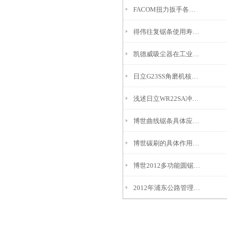
FACOM扭力扳手各个组成部件的作用
得伟往复锯条使用寿命想要得到延长，就要注意以下问题
凯德威吸尘器在工业领域中的重要性
日立G23SS角磨机核心特色及适用场景参考
浅述日立WR22SA冲击扳手的优点及缺点
博世曲线锯条具体应用场景包括哪些？
博世碳刷的具体作用介绍
博世2012多功能圆锯片升级上市
2012年浦东公路管理署培训会