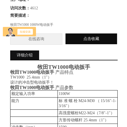
访问次数：
4612
简要描述：
牧田TW1000 1000W电动扳手
点击收藏
在线咨询
详细介绍
牧田
TW1000
电动扳手
牧田
TW1000
电动扳手
产品特点
TW1000
25.4
mm（1
"
）
设计的冲击型电动扳手！
牧田
TW1000
电动扳手
产品参数
额定输入功率
110
0W
能力
标准螺栓M
24
-M
30
（
15
/
16
"-
1-
3
/
16
"
）
高强度螺栓M
22
-M
24
（
7
/
8
"-
1
"
）
方形传动螺杆
25.4
mm（
1
"
）