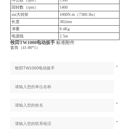
冲击数（ipm）
15
00
回转数（
r
pm）
14
00
zui大转矩
1000
N.m（
738
ft.lbs）
长度
382
mm
净重
8.4
Kg
电源线
2.5m
牧田
TW1000
电动扳手
标准附件
套筒（41-80*1）