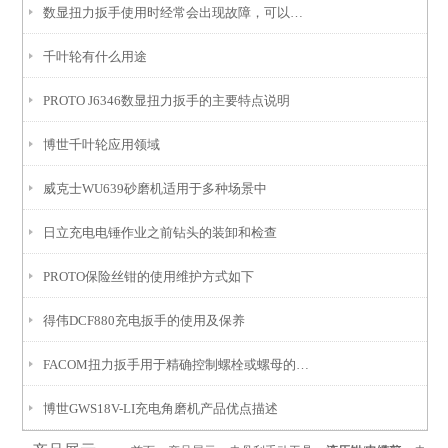
数显扭力扳手使用时经常会出现故障，可以用以下几个方法查找
千叶轮有什么用途
PROTO J6346数显扭力扳手的主要特点说明
博世千叶轮应用领域
威克士WU639砂磨机适用于多种场景中
日立充电电锤作业之前钻头的装卸和检查
PROTO保险丝钳的使用维护方式如下
得伟DCF880充电扳手的使用及保养
FACOM扭力扳手用于精确控制螺栓或螺母的拧紧力矩
博世GWS18V-LI充电角磨机产品优点描述