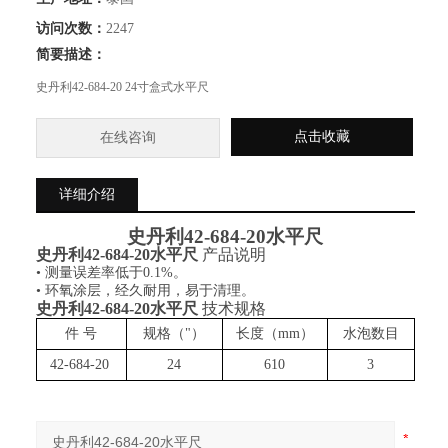
访问次数：
2247
简要描述：
史丹利42-684-20 24寸盒式水平尺
点击收藏
在线咨询
详细介绍
史丹利
42-684-20
水平尺
史丹利
42-684-20水平尺
产品说明
• 测量误差率低于0.1%。
• 环氧涂层，经久耐用，易于清理。
史丹利
42-684-20水平尺
技术规格
件 号
规格
（"）
长度（
mm
）
水泡数目
42
-
684
-
20
24
610
3