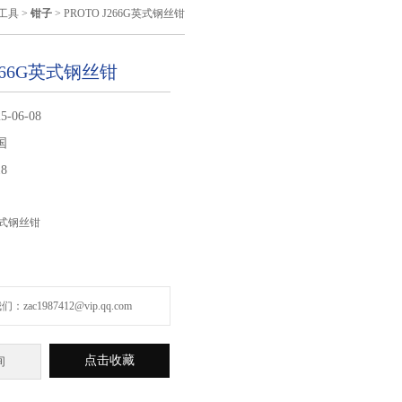
动工具
>
钳子
> PROTO J266G英式钢丝钳
J266G英式钢丝钳
5-06-08
国
18
G英式钢丝钳
zac1987412@vip.qq.com
点击收藏
询