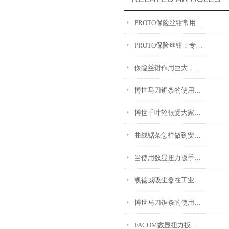
PROTO保险丝钳常用于哪些方面?
PROTO保险丝钳：专为防振、高效操作设计
保险丝钳作用巨大，让保险丝接线更方便
博世马刀锯条的使用及维护需要注意哪些问题？
博世千叶轮很受大家欢迎，是常用的打磨工具之一
曲线锯条怎样做到安全使用?
当使用数显扭力扳手超出量程范围后会发生哪些故障
凯德威吸尘器在工业领域中的重要性
博世马刀锯条的使用心得
FACOM数显扭力扳手应用场景