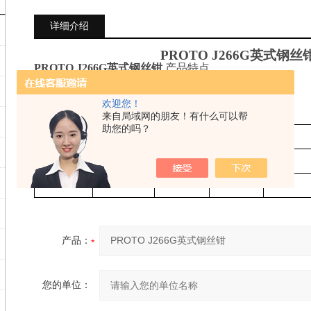
详细介绍
PROTO
J266G英式钢丝
PROTO J266G英式钢丝钳
产品特点
• 细圆钳嘴便于进入受限空间进行操作。
• 金钢石锯齿状钳口。
欢迎您！
• 塑胶手柄，握持舒适。
来自局域网的朋友！有什么可以帮
PROTO J266G英式钢丝钳
产品参数
助您的吗？
产品型号
L
A
B
C
J266G
6-3/16"
1-3/32"
29/32"
1/2"
J267G
7-1/4"
1-9/32"
1-1/8"
1/2"
产品：
您的单位：