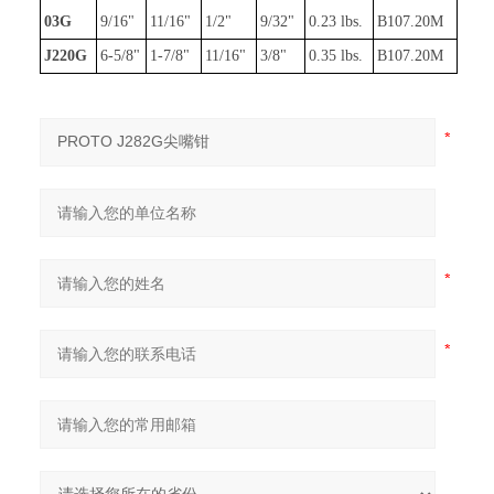
03G
9/16"
11/16"
1/2"
9/32"
0.23 lbs.
B107.20M
J220G
6-5/8"
1-7/8"
11/16"
3/8"
0.35 lbs.
B107.20M