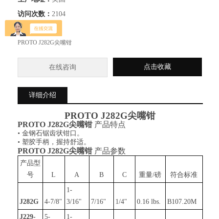
访问次数：
2104
简要描述：
PROTO J282G尖嘴钳
点击收藏
在线咨询
详细介绍
PROTO
J282G尖嘴钳
PROTO J282
G
尖嘴钳
产品特点
• 金钢石锯齿状钳口。
• 塑胶手柄，握持舒适。
PROTO J282
G
尖嘴钳
产品参数
产品型
号
L
A
B
C
重量
/磅
符合标准
1-
J282G
4-7/8"
3/16"
7/16"
1/4"
0.16 lbs.
B107.20M
J229-
5-
1-