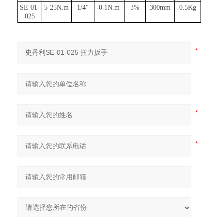
SE-01-
5-25N.m
1/4
"
0.1N.m
3%
300mm
0.5Kg
025