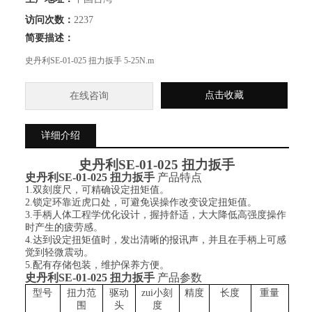
访问次数：
2237
简要描述：
史丹利SE-01-025 扭力扳手 5-25N.m
点击收藏
在线咨询
详细介绍
史丹利SE-01-025 扭力扳手
史丹利SE-01-025 扭力扳手
产品特点
1.
双刻度尺，可精确设定扭矩值。
2.
锁定环靠近虎口处，可避免误操作改变设定扭矩值。
3.
手柄人体工程学优化设计，握持舒适，大大降低高强度操作
时产生的疲劳感。
4.
达到设定扭矩值时，发出清晰的报讯声，并且在手柄上可感
觉到轻微震动。
5.
配有存储包装，维护保养方便。
史丹利SE-01-025 扭力扳手
产品
参数
型号
扭力范
驱动
zui小刻
精度
长度
重量
围
头
度