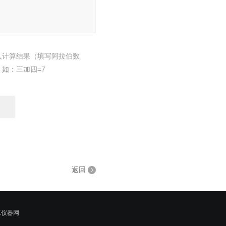
入计算结果（填写阿拉伯数
，如：三加四=7
返回
工仪器网