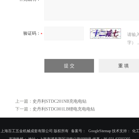
验证码：
请输
字）
上一篇：
史丹利STDC201NB充电电钻
下一篇：
史丹利STDC001LB锂电充电电钻
026 上海百工五金机械成套有限公司 版权所有
备案号：
GoogleSitemap
技术支持：
化
咨询热线： 地址：上海市浦东新区沪南公路6988号 传真：86-021-63503205