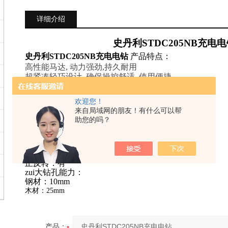
详细介绍
史丹利
STDC205NB
充电电
史丹利
STDC205NB
充电电钻
产品特点：
高性能马达
,
动力强劲
,
持久耐用
超紧凑轻巧设计
,
确保操控舒适
,
使用便捷
调速设计
,
正反转
,
双速齿轮箱
全金属齿轮
,
提高产品耐用性
欢迎您！
史丹利
STDC205NB
充电电钻
产品参数：
来自局域网的朋友！有什么可以帮
电压：
14.4V
助您的吗？
夹头尺寸：
1-10mm
空载转速：
0-400/0-1300
转
/
分钟
zui大扭矩
:30Nm
扭矩调节：
16
档
正反转：有
zui大钻孔能力：
钢材：
10mm
木材：
25mm
产品：