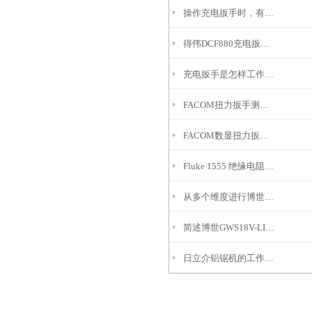
操作充电扳手时，有这些细节处要留意
得伟DCF880充电扳电机结构的三种分类
充电扳手是怎样工作的呢？
FACOM扭力扳手测量数值偏大的原因是什么？
FACOM数显扭力扳手助力哪些工作?
Fluke 1555 绝缘电阻测试仪标准操作步骤（附安全规范）
从多个维度进行博世GWS18V-LI充电角磨机的安全性分析
简述博世GWS18V-LI充电角磨机使用注意事项
日立介铝锯机的工作原理及结构特点