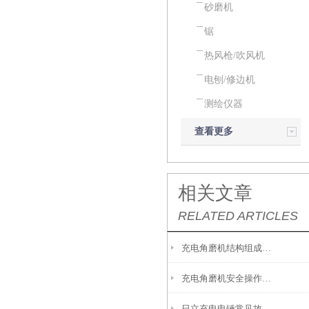
砂磨机
锯
热风枪/吹风机
电刨/修边机
测绘仪器
查看更多
相关文章
RELATED ARTICLES
充电角磨机结构组成和作用如下
充电角磨机安全操作需要留意以下方面
日立充电电锤常见故障及其解决方法