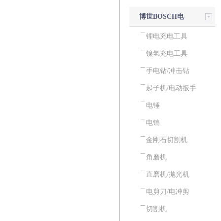
博世BOSCH电
动工具
锂电充电工具
镍氢充电工具
手电钻/冲击钻
起子机/电动扳手
电锤
电镐
金刚石切割机
角磨机
直磨机/抛光机
电剪刀/电冲剪
切割机