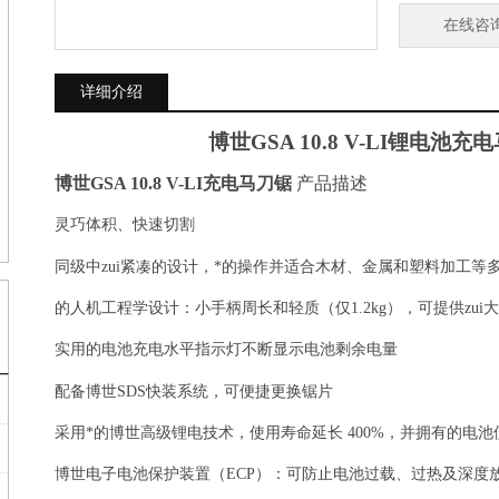
在线咨
详细介绍
博世
GSA 10.8 V-LI
锂电池充电
博世
GSA 10.8 V-LI
充电马刀锯
产品描述
灵巧体积、快速切割
同级中zui紧凑的设计，*的操作并适合木材、金属和塑料加工等
的人机工程学设计：小手柄周长和轻质（仅
1.2kg
），可提供zui
实用的电池充电水平指示灯不断显示电池剩余电量
配备博世
SDS
快装系统，可便捷更换锯片
采用*的博世高级锂电技术，使用寿命延长
400%
，并拥有的电池
博世电子电池保护装置（
ECP
）：可防止电池过载、过热及深度