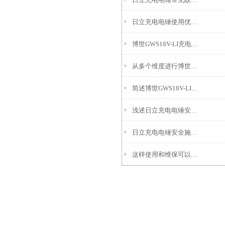
日立充电电锤使用优势体现在什么地方？
博世GWS18V-LI充电角磨机的易操作性探讨
从多个维度进行博世GWS18V-LI充电角磨机的安全性分析
简述博世GWS18V-LI充电角磨机使用注意事项
浅述日立充电电锤安全操作规程
日立充电电锤安全施工检查
这样使用和维保可以延长博世GWS18V-LI充电角磨机的使用寿命