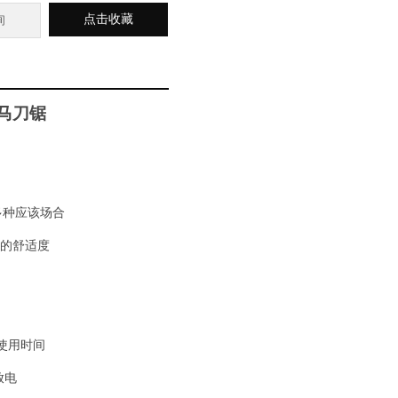
点击收藏
询
马刀锯
多种应该场合
大的舒适度
使用时间
放电