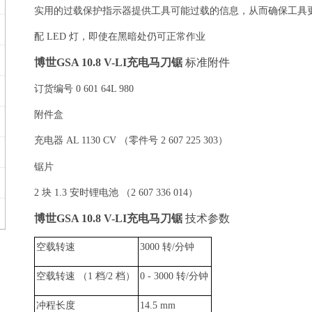
实用的过载保护指示器提供工具可能过载的信息，从而确保工具
配
LED
灯，即使在黑暗处仍可正常作业
博世
GSA 10.8 V-LI
充电马刀锯
标准附件
订货编号
0 601 64L 980
附件盒
充电器
AL 1130 CV （
零件号
2 607 225 303）
锯片
2
块
1.3
安时锂电池
（2 607 336 014）
博世
GSA 10.8 V-LI
充电马刀锯
技术参数
空载转速
3000
转
/
分钟
空载转速
（1
档
/2
档
）
0 - 3000
转
/
分钟
冲程长度
14.5 mm