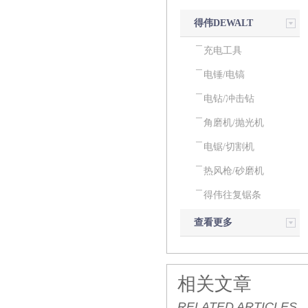
得伟DEWALT
电动工具
充电工具
电锤/电镐
电钻/冲击钻
角磨机/抛光机
电锯/切割机
热风枪/砂磨机
得伟往复锯条
查看更多
相关文章
RELATED ARTICLES