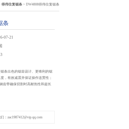
>
得伟往复锯条
> DW4808得伟往复锯条
锯条
6-07-21
国
83
往复锯条出色的锯齿设计、更锋利的锯
割速度，有效减震并保证操作连贯性；
速钢齿带确保切割时高耐热性和超长
zac1987412@vip.qq.com