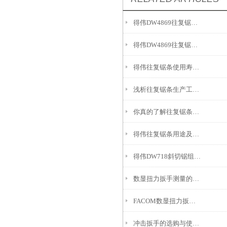
得伟DW4869往复锯条：精密齿形与高效切割的融合
得伟DW4869往复锯条：重塑切割体验的硬核利器
得伟往复锯条使用寿命想要得到延长，就要注意以下问题
浅析往复锯条生产工艺步骤
你真的了解往复锯条吗，材料是什么，它应用在哪里呢
得伟往复锯条用途及如何延长使用寿命
得伟DW718斜切锯组成系统有哪几个?
数显扭力扳手测量的三种方式
FACOM数显扭力扳手原理基于扭转角度和弹性变形关系
冲击扳手的选购与使用建议