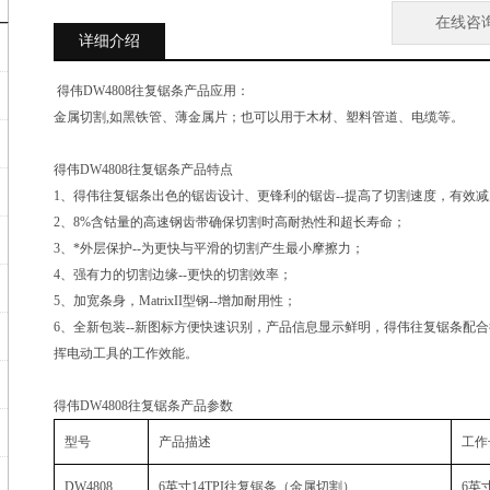
在线咨
详细介绍
得伟DW4808往复锯条产品应用：
金属切割,如黑铁管、薄金属片；也可以用于木材、塑料管道、电缆等。
得伟DW4808往复锯条产品特点
1、得伟往复锯条出色的锯齿设计、更锋利的锯齿--提高了切割速度，有效
2、8%含钴量的高速钢齿带确保切割时高耐热性和超长寿命；
3、*外层保护--为更快与平滑的切割产生最小摩擦力；
4、强有力的切割边缘--更快的切割效率；
5、加宽条身，MatrixII型钢--增加耐用性；
6、全新包装--新图标方便快速识别，产品信息显示鲜明，得伟往复锯条配合得
挥电动工具的工作效能。
得伟DW4808往复锯条产品参数
型号
产品描述
工作
DW4808
6英寸
14TPI
往复锯条
（
金属切割
）
6英