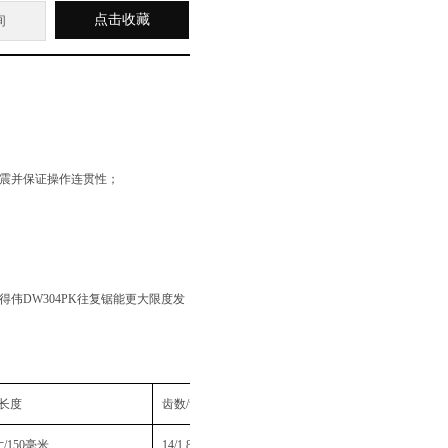
点击收藏
询
减震并保证操作连贯性；
伟DW304PK往复锯能更大限度发
长度
齿数
/
齿距
包装
寸
/150
毫米
14/1.8mm
5片装