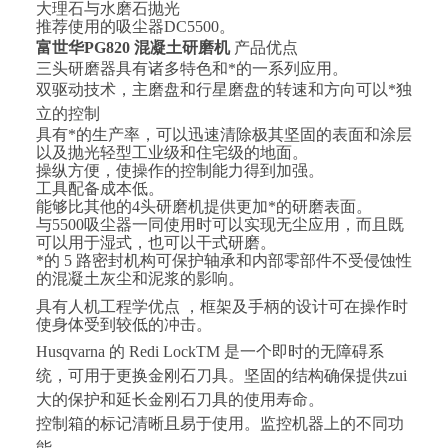
大理石与水磨石抛光
推荐使用的吸尘器
DC5500
。
富世华
PG820
混凝土研磨机
产品优点
三头研磨器具有诸多特色和*的一系列应用。
双驱动技术，主磨盘和行星磨盘的转速和方向可以*独
立的控制
具有*的生产率，可以迅速清除极其坚固的表面和涂层
以及抛光轻型工业级和住宅级的地面。
操纵方便，使操作的控制能力得到加强。
工具配备成本低。
能够比其他的
4
头研磨机提供更加*的研磨表面。
与
5500
吸尘器一同使用时可以实现无尘应用，而且既
可以用于湿式，也可以干式研磨。
*的
5
路密封机构可保护轴承和内部零部件不受侵蚀性
的混凝土灰尘和泥浆的影响。
具有人机工程学优点
，
框架及手柄的设计可在操作时
使身体受到较低的冲击。
Husqvarna
的
Redi LockTM
是一个即时的无障碍系
统，可用于更换金刚石刀具。坚固的结构确保提供zui
大的保护和延长金刚石刀具的使用寿命。
控制箱的标记清晰且易于使用。监控机器上的不同功
能。