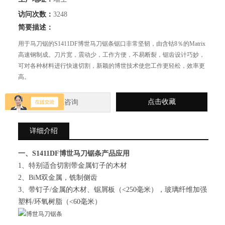
访问次数：
3248
简要描述：
用于马刀锯的S1411DF博世马刀锯条锯口非常坚韧，由含钴8％的Matrix
高速钢制成。刀片宽，震动少，工作方便，不易断裂，锯齿设计巧妙，
可对各种材料进行快速切割，新颖的博世技术使您工作更轻松，效率更
高。
点击收藏
在线咨询
详细介绍
一、S1411DF博世马刀锯条产品应用
1、特别适合切割带金属钉子的木材
2、BiM双金属，铣制侧齿
3、带钉子/金属的木材、锯屑板（<250毫米），玻璃纤维加强
塑料/环氧树脂（<60毫米）