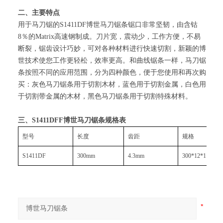
二、主要特点
用于马刀锯的S1411DF博世马刀锯条锯口非常坚韧，由含钴
8％的Matrix高速钢制成。刀片宽，震动少，工作方便，不易
断裂，锯齿设计巧妙，可对各种材料进行快速切割，新颖的博
世技术使您工作更轻松，效率更高。和曲线锯条一样，马刀锯
条按照不同的应用范围，分为四种颜色，便于您使用和再次购
买：灰色马刀锯条用于切割木材，蓝色用于切割金属，白色用
于切割带金属的木材，黑色马刀锯条用于切割特殊材料。
三、S1411DFF博世马刀锯条规格表
型号
长度
齿距
规格
S1411DF
300mm
4.3mm
300*12*1.25mm