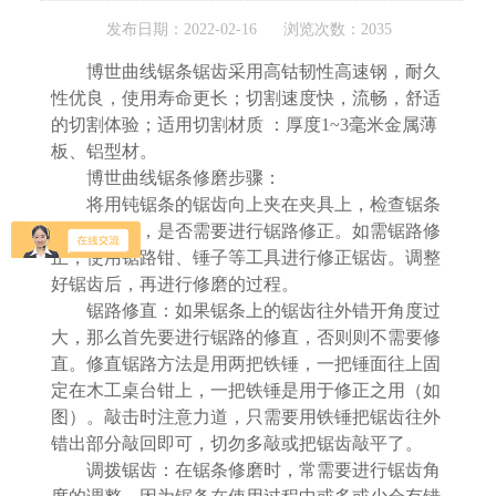
发布日期：2022-02-16 浏览次数：2035
博世曲线锯条
锯齿采用高钴韧性高速钢，耐久
性优良，使用寿命更长；切割速度快，流畅，舒适
的切割体验；适用切割材质 ：厚度1~3毫米金属薄
板、铝型材。
博世曲线锯条修磨步骤：
将用钝锯条的锯齿向上夹在夹具上，检查锯条
的实际情况，是否需要进行锯路修正。如需锯路修
正，使用锯路钳、锤子等工具进行修正锯齿。调整
好锯齿后，再进行修磨的过程。
锯路修直：如果锯条上的锯齿往外错开角度过
大，那么首先要进行锯路的修直，否则则不需要修
直。修直锯路方法是用两把铁锤，一把锤面往上固
定在木工桌台钳上，一把铁锤是用于修正之用（如
图）。敲击时注意力道，只需要用铁锤把锯齿往外
错出部分敲回即可，切勿多敲或把锯齿敲平了。
调拨锯齿：在锯条修磨时，常需要进行锯齿角