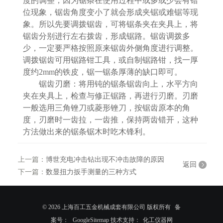
度的调整，因为锯条在使用过程中或多或少会有错
位现象，锯齿角度变小了就会形成夹锯或难锯等现
象。所以先要调拨锯齿，可将锯条夹在夹具上，将
锯齿分别进行左右拨齿，形成锯路。锯齿调拨多
少，一定要严格按照原来锯齿外侧角度进行调整。
调拨锯齿可用锯路钳工具，或自制锯路钳，找一厚
度约2mm的铁皮，锯一锯条厚薄的缺口即可。
锯齿刃磨：将用钝的锯条锯齿向上，水平方向
夹在夹具上，检查与修正锯路，再进行刃磨。刃磨
一般选用三角锉刀或菱形锉刀，按锯齿原本的角
度，刃磨时一齿拉，一齿推，保持两齿错开，这种
方法做出来的锯条锯木时吃木锋利。
上一篇：
博世充电冲击钻出现不冲击故障的原因
返回
下一篇：
数显扭力扳手测量的三种方式
© 2026 上海百工五金机械成套有限公司 版权所有
备
案号：
GoogleSitemap
技术支持：
化工仪器网