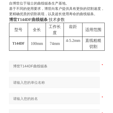
自博世位于瑞士的曲线锯条生产基地。
基于不同的使用要求，博世向客户提供具有更快的切割速度，
更精确优质的切割表现，以及超长使用寿命的曲线锯条。
博世
T144DF
曲线锯条
技术参数
工作长
齿距
型号
全长
适用范围
度
4-5.2mm
直线粗糙
100mm
74mm
T144DF
切割