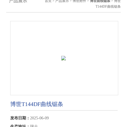
产品展示
首页
>
产品展示
>
博世附件
>
博世曲线锯条
> 博世
T144DF曲线锯条
博世T144DF曲线锯条
发布日期：
2025-06-09
生产地址：
瑞士