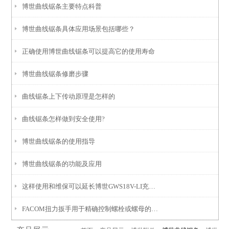
博世曲线锯条主要特点科普
博世曲线锯条具体应用场景包括哪些？
正确使用博世曲线锯条可以提高它的使用寿命
博世曲线锯条修磨步骤
曲线锯条上下传动原理是怎样的
曲线锯条怎样做到安全使用?
博世曲线锯条的使用指导
博世曲线锯条的功能及应用
这样使用和维保可以延长博世GWS18V-LI充电角磨机的使用寿命
FACOM扭力扳手用于精确控制螺栓或螺母的拧紧力矩