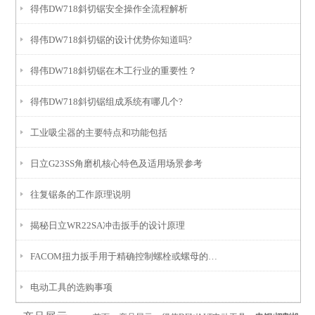
得伟DW718斜切锯安全操作全流程解析
得伟DW718斜切锯的设计优势你知道吗?
得伟DW718斜切锯在木工行业的重要性？
得伟DW718斜切锯组成系统有哪几个?
工业吸尘器的主要特点和功能包括
日立G23SS角磨机核心特色及适用场景参考
往复锯条的工作原理说明
揭秘日立WR22SA冲击扳手的设计原理
FACOM扭力扳手用于精确控制螺栓或螺母的拧紧力矩
电动工具的选购事项