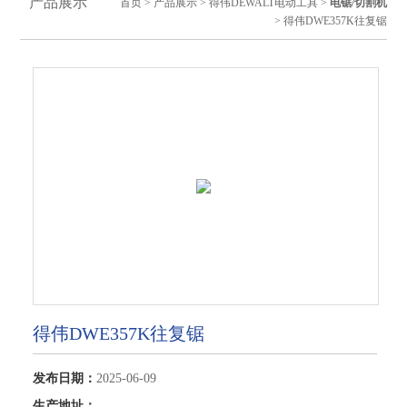
产品展示
首页
>
产品展示
>
得伟DEWALT电动工具
>
电锯/切割机
> 得伟DWE357K往复锯
得伟DWE357K往复锯
发布日期：
2025-06-09
生产地址：