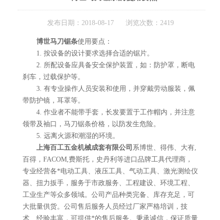
发布日期：2018-08-17 浏览次数：2419
博世马刀锯条
使用要点：
1. 按设备的设计要求选择合适的锯片。
2. 所配设备应具备安全保护装置，如：防护罩，断电
刹车，过载保护等。
3. 有专业操作人员安装和使用，并穿戴劳动服装，佩
带防护镜，耳罩等。
4. 作业者不能带手套，长发要置于工作帽内，并注意
领带及袖口，马刀锯条价格，以防发生危险。
5. 远离火源和潮湿的环境。
上海百工五金机械成套有限公司
系博世、得伟、大有,
百得，FACOM,费斯托，史丹利等进口品牌工具代理商，
专业经营各*电动工具、液压工具、气动工具、激光测绘仪
器、扭力扳手，服务于市政服务、工程建设、环境工程、
工业生产等众多领域。公司产品种类完备、库存充足，可
大批量供货。公司售后服务人员经过厂家严格培训，技
术、经验丰富，可提供*的售后服务。秉承诚信，保证质量