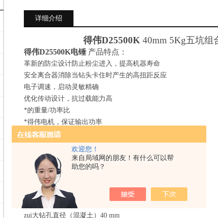
详细介绍
得伟
D25500K
40mm 5Kg五坑
得伟
D25500K电锤
产品特点：
革新的防尘设计防止粉尘进入，提高机器寿命
安全离合器消除当钻头卡住时产生的高扭距反应
电子调速，启动灵敏精确
优化传动设计，抗过载能力高
*的重量/功率比
*得伟电机，保证输出功率
得伟
D25500K电锤
产品规格：
功率输入1050 W
欢迎您！
空载转速137-275 rpm
来自局域网的朋友！有什么可以帮
助您的吗？
每分钟击打次数1306-2612 bpm
击打能量1-9 J
钻头类型SDS-Max
凿削功能 有
zui大钻孔直径（混凝土）40 mm