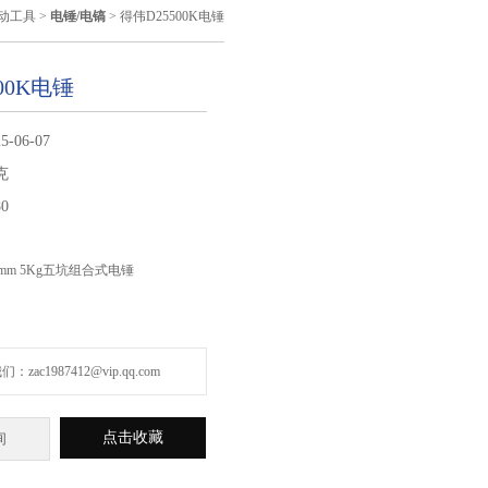
电动工具
>
电锤/电镐
> 得伟D25500K电锤
00K电锤
5-06-07
克
80
40mm 5Kg五坑组合式电锤
zac1987412@vip.qq.com
点击收藏
询