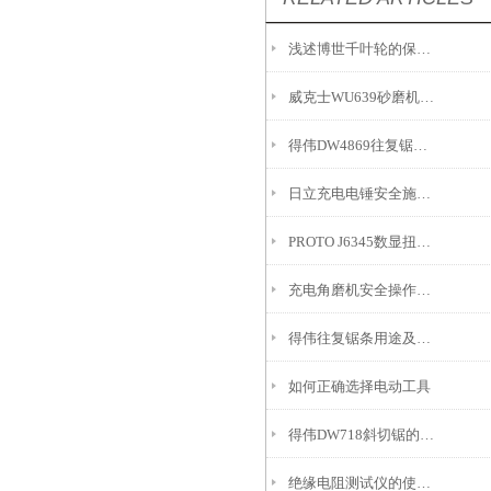
浅述博世千叶轮的保养和存放要求
威克士WU639砂磨机内外兼修磨削有*
得伟DW4869往复锯条：精密齿形与高效切割的融合
日立充电电锤安全施工检查
PROTO J6345数显扭力扳手提供精确的扭矩测量和设置功能
充电角磨机安全操作需要留意以下方面
得伟往复锯条用途及如何延长使用寿命
如何正确选择电动工具
得伟DW718斜切锯的设计优势你知道吗?
绝缘电阻测试仪的使用方法