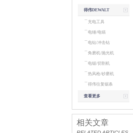
得伟DEWALT
电动工具
充电工具
电锤/电镐
电钻/冲击钻
角磨机/抛光机
电锯/切割机
热风枪/砂磨机
得伟往复锯条
查看更多
相关文章
RELATED ARTICLES