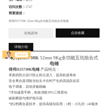
访问次数：
2747
简要描述：
得伟D25730K 52mm 9Kg全功能五坑组合式电锤
点击收藏
在线咨询
详细介绍
得伟
D25730K
52mm 9Kg全功能五坑组合式
电锤
得伟
D25730K电锤
产品特点：
革新的防尘设计防止粉尘进入，提高机器寿命
安全离合器消除当钻头卡住时产生的高扭距反应
电子调速，启动灵敏精确
*浮动减震手柄，有效消除30%三维震动
碳刷磨损与维护指示器
*的2档离合器技术，提供高级别应用：1档：小孔径（40毫米