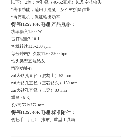
以下） 2档：大孔径（40-52毫米）以及空芯钻头
*凿破功能，适用于混凝土及石材拆除作业
*得伟电机，保证输出功率
得伟
D25730K电锤
产品规格：
功率输入1500 W
击打能量3-18 J
空载转速125-250 rpm
每分钟击打次数1150-2300 bpm
钻头类型五坑钻头
凿削功能有
zui大钻孔直径（混凝土）52 mm
zui大钻孔直径（空芯钻头）150 mm
zui大钻孔直径（击穿）80 mm
重量9.5 Kg
长x高561x272 mm
得伟
D25730K
电锤
标准附件：
侧把手、油脂、抹布、重型工具箱