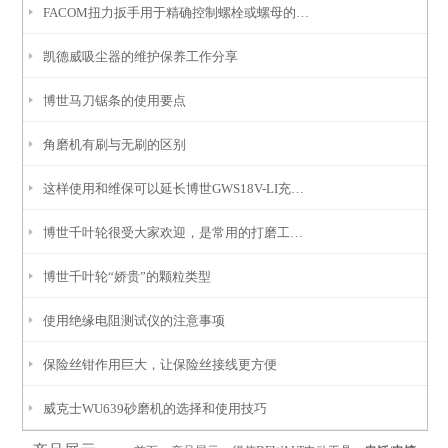
FACOM扭力扳手用于精确控制螺栓或螺母的拧紧力矩
凯德威吸尘器的维护保养工作分享
博世马刀锯条的使用要点
角磨机有刷与无刷的区别
这样使用和维保可以延长博世GWS18V-LI充电角磨机的使用寿命
博世千叶轮很受大家欢迎，是常用的打磨工具之一
博世千叶轮“娇贵”的颗粒类型
使用绝缘电阻测试仪的注意事项
保险丝钳作用巨大，让保险丝接线更方便
威克士WU639砂磨机的选择和使用技巧