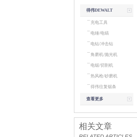
得伟DEWALT
电动工具
充电工具
电锤/电镐
电钻/冲击钻
角磨机/抛光机
电锯/切割机
热风枪/砂磨机
得伟往复锯条
查看更多
相关文章
RELATED ARTICLES