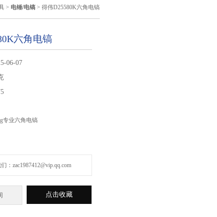
具
>
电锤/电镐
> 得伟D25580K六角电镐
580K六角电镐
5-06-07
克
75
5Kg专业六角电镐
zac1987412@vip.qq.com
点击收藏
询