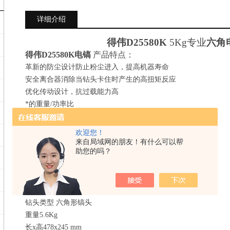
详细介绍
得伟
D255
80
K
5Kg专业
六角
得伟
D255
80
K电镐
产品特点：
革新的防尘设计防止粉尘进入，提高机器寿命
安全离合器消除当钻头卡住时产生的高扭矩反应
优化传动设计，抗过载能力高
*的重量/功率比
*得伟电机，保证输出功率
*悬浮减震手柄，显著提高效率
欢迎您！
得伟
D255
80
K电镐
产品规格：
来自局域网的朋友！有什么可以帮
助您的吗？
功率输入1050 W
三轴震动值13.5 m/s2
每分钟击打次数3000 bpm
击打能量8.8 J
钻头类型 六角形镐头
重量5.6Kg
长x高478x245 mm