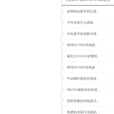
使用电动扳手的注意事项
千叶轮有什么用途
冲击扳手的选购与使用建议
得伟DCF880充电扳电机结构的三种分类
威克士WU639砂磨机日常维护与保养方法
得伟DCF880充电扳手的使用注意事项
气动铆钉枪的长期使用,出现问题在所难免
PROTO保险丝钳的使用维护方式如下
切削用量的控制是马刀锯条运用的一大重点
角磨机有刷与无刷的区别