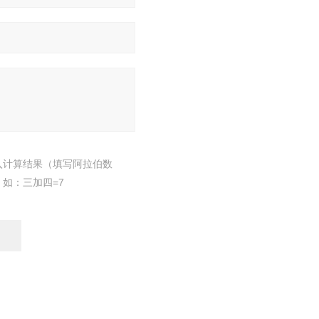
入计算结果（填写阿拉伯数
，如：三加四=7