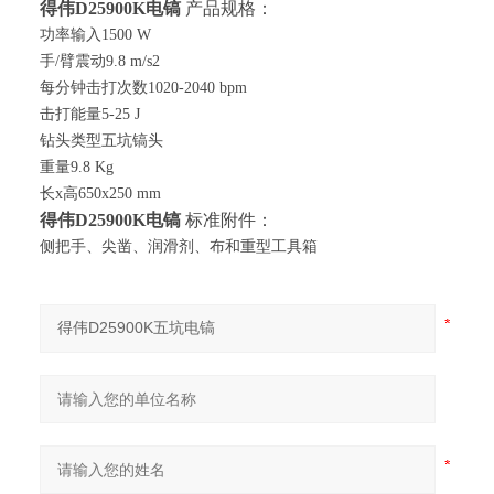
得伟
D25900K电镐
产品规格：
功率输入1500 W
手/臂震动9.8 m/s2
每分钟击打次数1020-2040 bpm
击打能量5-25 J
钻头类型五坑镐头
重量9.8 Kg
长x高650x250 mm
得伟
D25900K
电镐
标准附件：
侧把手、尖凿、润滑剂、布和重型工具箱