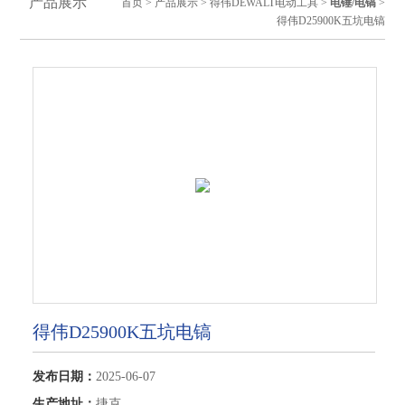
产品展示
首页
>
产品展示
>
得伟DEWALT电动工具
>
电锤/电镐
>
得伟D25900K五坑电镐
得伟D25900K五坑电镐
发布日期：
2025-06-07
生产地址：
捷克