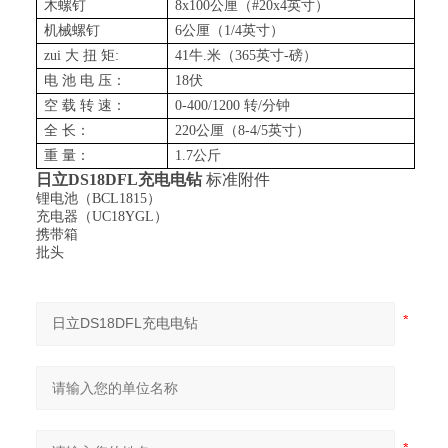
木螺钉
8x100公厘（#20x4英寸）
机械螺钉
6公厘（1/4英寸）
zui 大 扭 矩:
41牛.米（365英寸-磅）
电 池 电 压：
18伏
空 载 转 速：
0-400/1200 转/分钟
全 长：
220公厘（8-4/5英寸）
重 量：
1.7公斤
日立
DS18DFL
充电电钻
标准附件
锂电池（BCL1815）
充电器（UC18YGL）
携带箱
批头