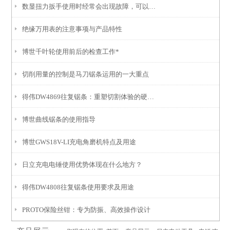
数显扭力扳手使用时经常会出现故障，可以用以下几个方法查找
绝缘万用表的注意事项与产品特性
博世千叶轮使用前后的检查工作*
切削用量的控制是马刀锯条运用的一大重点
得伟DW4869往复锯条：重塑切割体验的硬核利器
博世曲线锯条的使用指导
博世GWS18V-LI充电角磨机特点及用途
日立充电电锤使用优势体现在什么地方？
得伟DW4808往复锯条使用要求及用途
PROTO保险丝钳：专为防振、高效操作设计