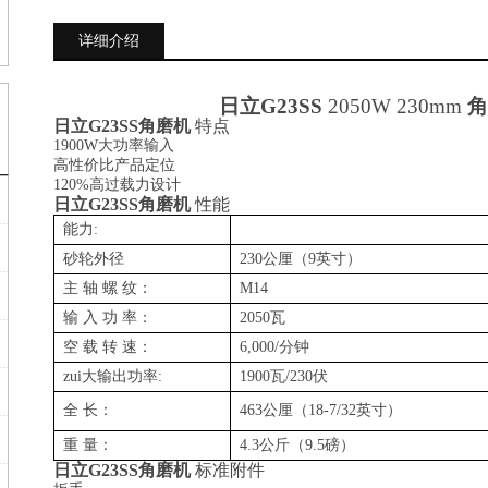
详细介绍
日立
G23SS
2050W 230mm
角
日立
G23SS角磨机
特点
1900W
大功率输入
高性价比产品定位
120%
高过载力设计
日立
G23SS角磨机
性能
能力:
砂轮外径
230公厘（9英寸）
主 轴 螺 纹：
M14
输 入 功 率：
205
0瓦
空 载 转 速：
6,000/分钟
zui大输出功率:
1900瓦/230伏
全 长：
463公厘（18-7/32英寸）
重 量：
4.3公斤（9.5磅）
日立
G23SS角磨机
标准附件