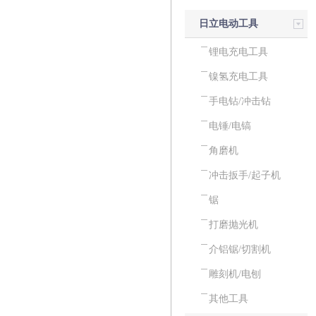
日立电动工具
锂电充电工具
镍氢充电工具
手电钻/冲击钻
电锤/电镐
角磨机
冲击扳手/起子机
锯
打磨抛光机
介铝锯/切割机
雕刻机/电刨
其他工具