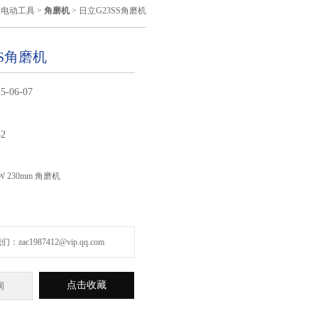
立电动工具
>
角磨机
> 日立G23SS角磨机
SS角磨机
5-06-07
32
0W 230mm 角磨机
zac1987412@vip.qq.com
点击收藏
询