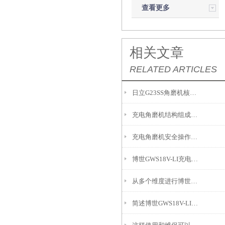
查看更多
相关文章
RELATED ARTICLES
日立G23SS角磨机核心特色及适用场景参考
充电角磨机结构组成和作用如下
充电角磨机安全操作需要留意以下方面
博世GWS18V-LI充电角磨机的易操作性探讨
从多个维度进行博世GWS18V-LI充电角磨机的安全性分析
简述博世GWS18V-LI充电角磨机使用注意事项