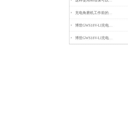
这样使用和维保可以延长博世GWS18V-LI充电角磨机的使用寿命
充电角磨机工作前的检查
博世GWS18V-LI充电角磨机主要用途介绍
博世GWS18V-LI充电角磨机正确操作才能避免出现事故