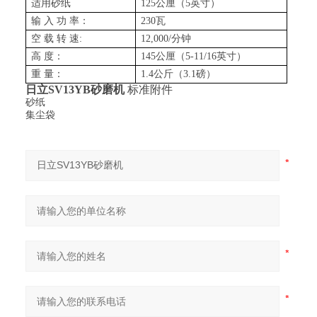
适用砂纸
125公厘（5英寸）
输 入 功 率：
230瓦
空 载 转 速:
12,000/分钟
高 度：
145公厘（5-11/16英寸）
重 量：
1.4公斤（3.1磅）
日立
SV13YB
砂磨机
标准附件
砂纸
集尘袋