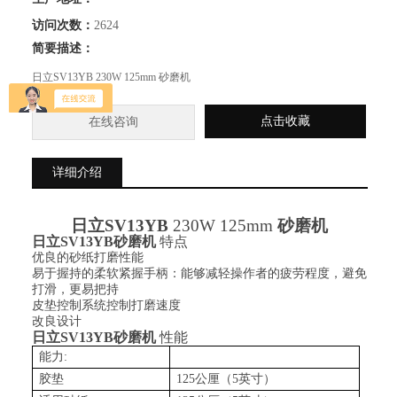
访问次数：
2624
简要描述：
日立SV13YB 230W 125mm 砂磨机
点击收藏
在线咨询
详细介绍
日立
SV13YB
230W 125mm
砂磨机
日立
SV13YB
砂磨机
特点
优良的砂纸打磨性能
易于握持的柔软紧握手柄：能够减轻操作者的疲劳程度
，
避免
打滑，更易把持
皮垫控制系统控制打磨速度
改良设计
日立
SV13YB
砂磨机
性能
能力:
胶垫
125公厘（5英寸）