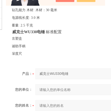
·
冲击能量:
2.7 焦耳
·
钻孔能力 木材:
木材：30 毫米
·
电源线长度:
3.0 米
·
重量:
2.5 千克
威克士
WU330电锤
标准配置
·
吹塑盒
·
辅助手柄
·
深度尺
产品：
您的单位：
您的姓名：