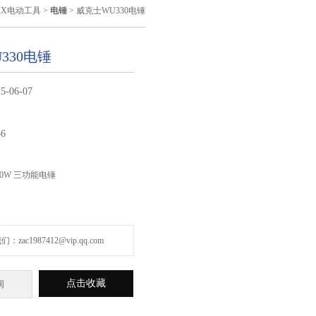
RX电动工具
>
电锤
> 威克士WU330电锤
330电锤
5-06-07
36
10W 三功能电锤
zac1987412@vip.qq.com
点击收藏
询