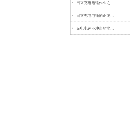
日立充电电锤作业之前钻头的装卸和检查
日立充电电锤的正确操作方法
充电电锤不冲击的常见原因和解决方法