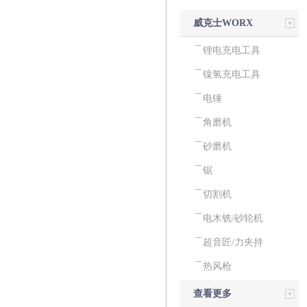
威克士WORX
电动工具
锂电充电工具
镍氢充电工具
电锤
角磨机
砂磨机
锯
切割机
电木铣/砂轮机
超音匠/力夹持
热风枪
查看更多