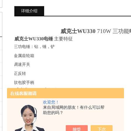
详细介绍
威克士
WU330
710W
三功能
威克士
WU330电锤
主要特征
·
三功电锤：钻，锤，铲
·
金属齿轮箱
·
调速开关
·
正反转
·
软包胶手柄
威克士
WU330电锤
主要说明
·
额定输入功率 :
710 瓦
欢迎您！
·
额定空载转速 :
0-1050 转/分钟
来自局域网的朋友！有什么可以帮
助您的吗？
·
额定锤击数 :
0-4600 次/分钟
·
夹头类型:
SDS-Plus