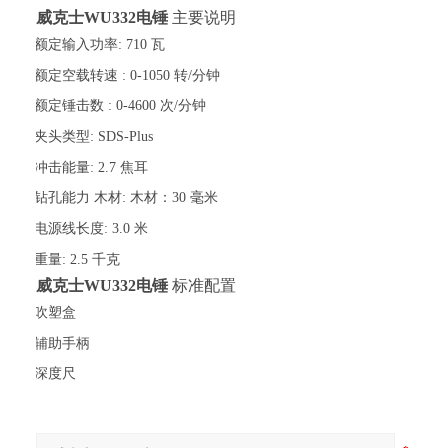
威克士
WU332电锤
主要说明
·
额定输入功率:
710 瓦
·
额定空载转速 :
0-1050 转/分钟
·
额定锤击数 :
0-4600 次/分钟
·
夹头类型:
SDS-Plus
·
冲击能量:
2.7 焦耳
·
钻孔能力 木材:
木材：30 毫米
·
电源线长度:
3.0 米
·
重量:
2.5 千克
威克士
WU332电锤
标准配置
·
吹塑盒
·
辅助手柄
·
深度尺