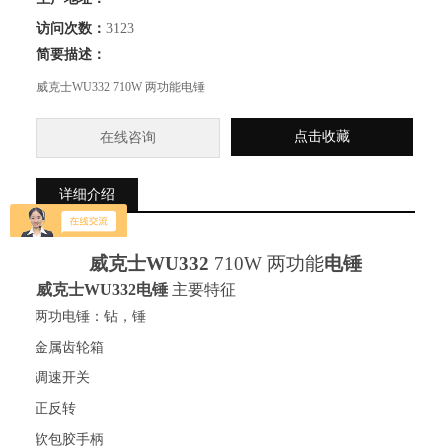
访问次数：
3123
简要描述：
威克士WU332 710W 两功能电锤
点击收藏
在线咨询
详细介绍
威克士
WU332
710W
两功能
电锤
威克士
WU332电锤
主要特征
·
两功电锤：钻，锤
·
金属齿轮箱
·
调速开关
·
正反转
·
软包胶手柄