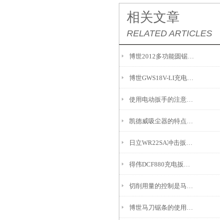
相关文章
RELATED ARTICLES
博世2012多功能圆锯片升级上市
博世GWS18V-LI充电角磨机产品优点描述
使用电动扳手的注意事项
凯德威吸尘器的特点与应用
日立WR22SA冲击扳手的原理及应用
得伟DCF880充电扳手的使用注意事项
切削用量的控制是马刀锯条运用的一大重点
博世马刀锯条的使用心得