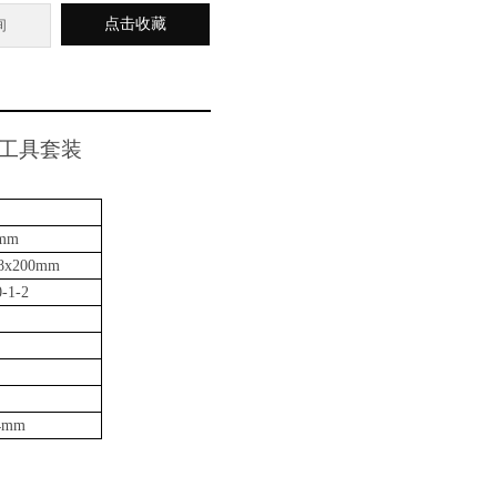
点击收藏
询
修工具套装
4mm
-8x200mm
0-1-2
条
-4mm