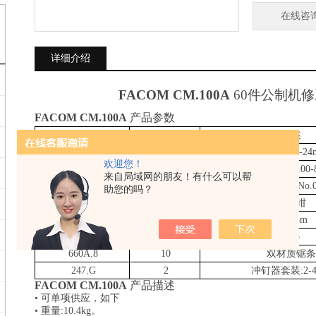
在线咨
详细介绍
FACOM
CM.100A
60件公制机
FACOM
CM.100A
产品参数
件号
数量
描述
440.JE14
14
两用扳手
7-2
欢迎您！
ANF
2
一字螺丝批
6.5x100
来自局域网的朋友！有什么可以帮
ANP
3
十字螺丝批
No.
助您的吗？
187.18CPE
1
钢丝钳
893.316
1
卷尺
3m
603E
1
锯弓
660A.8
10
双材质锯
247.G
2
冲钉器套装
:2
FACOM
CM.100A
产品描述
• 可单项供应，如下
• 重量:10.4kg。