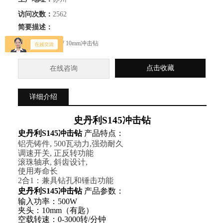
访问次数：
2562
简要描述：
史丹利S145 500W 10mm冲击钻
点击收藏
在线咨询
详细介绍
史丹利
S145
冲击钻
史丹利
S145
冲击钻
产品特点：
铝壳铸件
, 500
瓦动力
,
强劲耐久
调速开关
,
正反转功能
滚珠轴承
,
斜齿设计
,
使用寿命长
2
合
1
：兼具钻孔和锤击功能
史丹利
S145
冲击钻
产品参数：
输入功率：
500W
夹头：
10mm
（有匙）
空载转速：
0-3000
转
/
分钟